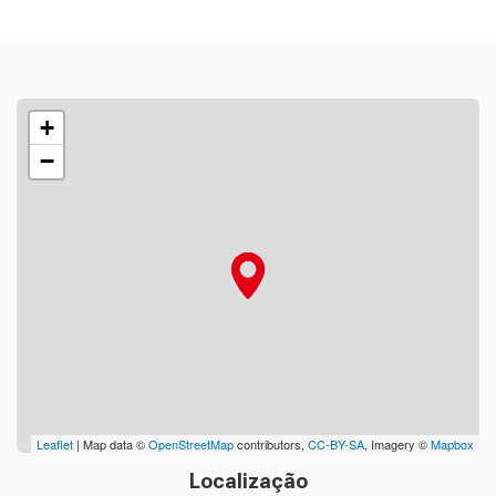
+
−
Leaflet
| Map data ©
OpenStreetMap
contributors,
CC-BY-SA
, Imagery ©
Mapbox
Localização