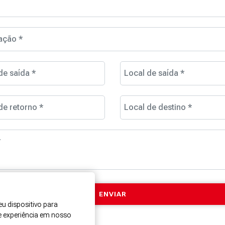
ação *
de saída *
Local de saída *
de retorno *
Local de destino *
*
u dispositivo para
e experiência em nosso