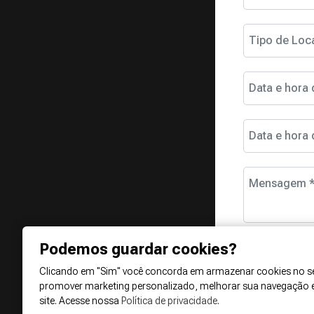
Tipo de Loc
Data e hora 
Data e hora 
Mensagem 
Podemos guardar cookies?
Clicando em "Sim" você concorda em armazenar cookies no se
promover marketing personalizado, melhorar sua navegação 
site. Acesse nossa
Política de privacidade
.