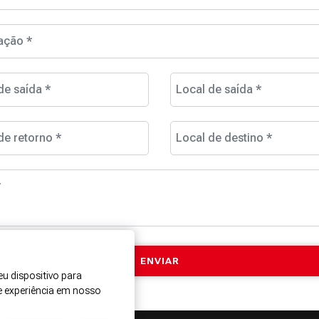
ação *
de saída *
Local de saída *
de retorno *
Local de destino *
*
u dispositivo para
e experiência em nosso