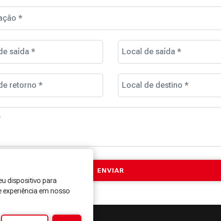
ação *
de saída *
Local de saída *
de retorno *
Local de destino *
*
u dispositivo para
e experiência em nosso