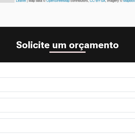
Leaflet
| Map data ©
OpenStreetMap
contributors,
CC-BY-SA
, Imagery ©
Mapbox
Solicite um orçamento