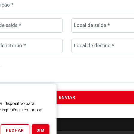
ação *
de saída *
Local de saída *
de retorno *
Local de destino *
*
u dispositivo para
e experiência em nosso
FECHAR
SIM