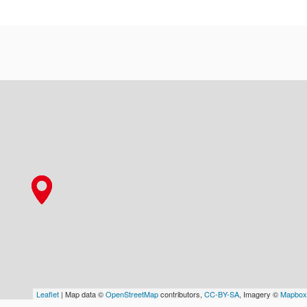
Leaflet
| Map data ©
OpenStreetMap
contributors,
CC-BY-SA
, Imagery ©
Mapbox