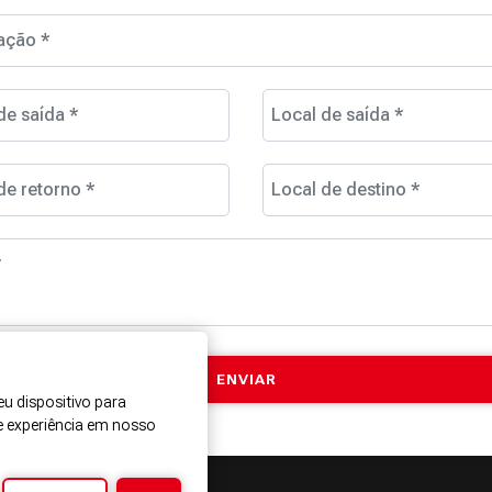
ação *
de saída *
Local de saída *
de retorno *
Local de destino *
*
u dispositivo para
e experiência em nosso