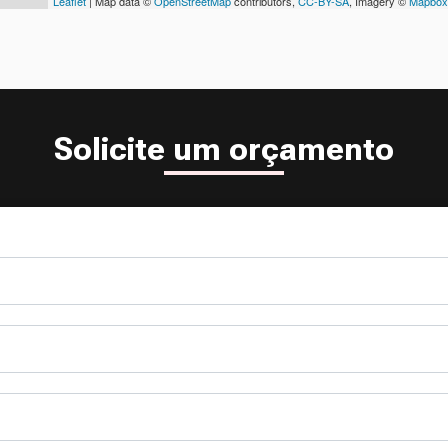
Leaflet
| Map data ©
OpenStreetMap
contributors,
CC-BY-SA
, Imagery ©
Mapbox
Solicite um orçamento