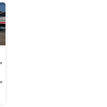
da
ue